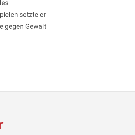
des
ielen setzte er
wie gegen Gewalt
r