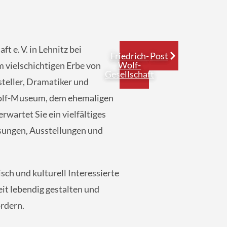
t e. V. in Lehnitz bei
Friedrich-
Post
Wolf-
 vielschichtigen Erbe von
Gesellschaft
tsteller, Dramatiker und
Wolf-Museum, dem ehemaligen
wartet Sie ein vielfältiges
sungen, Ausstellungen und
sch und kulturell Interessierte
it lebendig gestalten und
ördern.