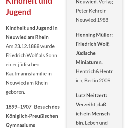
Kindheit und
Neuwied.
Verlag
Jugend
Peter Kehrein
Neuwied 1988
Kindheit und Jugend in
Henning Müller:
Neuwied am Rhein
Friedrich Wolf,
Am 23.12.1888 wurde
Jüdische
Friedrich Wolf als Sohn
Miniaturen.
einer jüdischen
Hentrich&Hentr
Kaufmannsfamilie in
ich, Berlin 2009
Neuwied am Rhein
geboren.
Lutz Neitzert:
Verzeiht, daß
1899–1907 Besuch des
ich ein Mensch
Königlich-Preußischen
bin.
Leben und
Gymnasiums