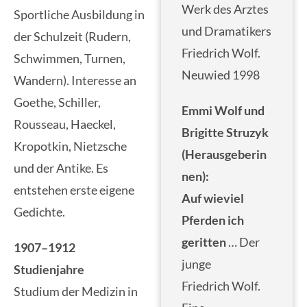
Werk des Arztes
Sportliche Ausbildung in
und Dramatikers
der Schulzeit (Rudern,
Friedrich Wolf.
Schwimmen, Turnen,
Neuwied 1998
Wandern). Interesse an
Goethe, Schiller,
Emmi Wolf und
Rousseau, Haeckel,
Brigitte Struzyk
Kropotkin, Nietzsche
(Herausgeberin
und der Antike. Es
nen):
entstehen erste eigene
Auf wieviel
Gedichte.
Pferden ich
geritten
… Der
1907–1912
junge
Studienjahre
Friedrich Wolf.
Studium der Medizin in