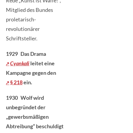
Rede „Kunst ist Waffe!“,
Mitglied des Bundes
proletarisch-
revolutionärer
Schriftsteller.
1929 Das Drama
Cyankali
leitet eine
Kampagne gegen den
§ 218
ein.
1930 Wolf wird
unbegründet der
„gewerbsmäßigen
Abtreibung“ beschuldigt