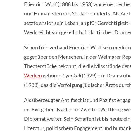
Friedrich Wolf (1888 bis 1953) war einer der b
und Humanisten des 20. Jahrhunderts. Als Arzt, 
setzte er sich sein Leben lang für Gerechtigkeit,
Werk reicht von gesellschaftskritischen Drame
Schon früh verband Friedrich Wolf sein medizi
gegenüber den Menschen. In der Weimarer Repub
Theaterstücke bekannt, die die Missstände der
Werken
gehören
Cyankali
(1929), ein Drama üb
(1933), das die Verfolgung jüdischer Ärzte durc
Als überzeugter Antifaschist und Pazifist engag
ins Exil gehen. Nach dem Zweiten Weltkrieg wir
Diplomat weiter. Sein Schaffen ist bis heute ei
Literatur, politischem Engagement und humanis