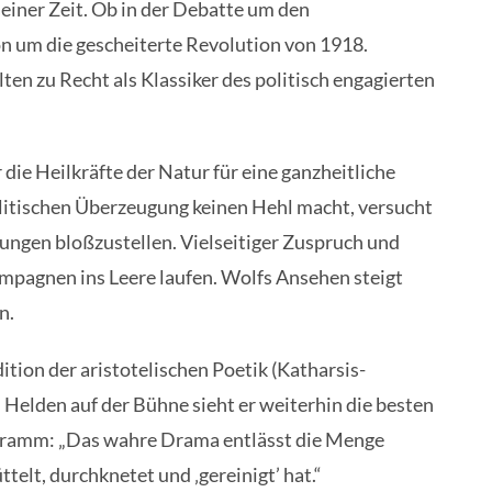
iner Zeit. Ob in der Debatte um den
n um die gescheiterte Revolution von 1918.
ten zu Recht als Klassiker des politisch engagierten
r die Heilkräfte der Natur für eine ganzheitliche
olitischen Überzeugung keinen Hehl macht, versucht
bungen bloßzustellen. Vielseitiger Zuspruch und
ampagnen ins Leere laufen. Wolfs Ansehen steigt
n.
ition der aristotelischen Poetik (Katharsis-
Helden auf der Bühne sieht er weiterhin die besten
ogramm: „Das wahre Drama entlässt die Menge
ttelt, durchknetet und ‚gereinigt’ hat.“