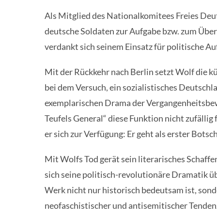
Als Mitglied des Nationalkomitees Freies Deut
deutsche Soldaten zur Aufgabe bzw. zum Überl
verdankt sich seinem Einsatz für politische Au
Mit der Rückkehr nach Berlin setzt Wolf die kün
bei dem Versuch, ein sozialistisches Deutsch
exemplarischen Drama der Vergangenheitsbe
Teufels General“ diese Funktion nicht zufällig
er sich zur Verfügung: Er geht als erster Bots
Mit Wolfs Tod gerät sein literarisches Schaffen
sich seine politisch-revolutionäre Dramatik üb
Werk nicht nur historisch bedeutsam ist, so
neofaschistischer und antisemitischer Tenden