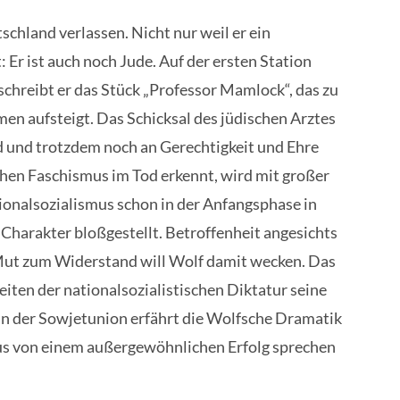
chland verlassen. Nicht nur weil er ein
: Er ist auch noch Jude. Auf der ersten Station
, schreibt er das Stück „Professor Mamlock“, das zu
en aufsteigt. Das Schicksal des jüdischen Arztes
rd und trotzdem noch an Gerechtigkeit und Ehre
schen Faschismus im Tod erkennt, wird mit großer
ionalsozialismus schon in der Anfangsphase in
harakter bloßgestellt. Betroffenheit angesichts
 Mut zum Widerstand will Wolf damit wecken. Das
eiten der nationalsozialistischen Diktatur seine
n der Sowjetunion erfährt die Wolfsche Dramatik
us von einem außergewöhnlichen Erfolg sprechen