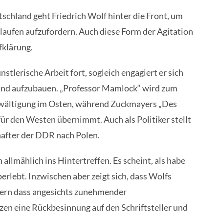
schland geht Friedrich Wolf hinter die Front, um
aufen aufzufordern. Auch diese Form der Agitation
fklärung.
stlerische Arbeit fort, sogleich engagiert er sich
land aufzubauen. „Professor Mamlock“ wird zum
wältigung im Osten, während Zuckmayers „Des
 für den Westen übernimmt. Auch als Politiker stellt
chafter der DDR nach Polen.
 allmählich ins Hintertreffen. Es scheint, als habe
erlebt. Inzwischen aber zeigt sich, dass Wolfs
ndern dass angesichts zunehmender
zen eine Rückbesinnung auf den Schriftsteller und