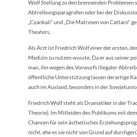
Wolf Stellung zu den brennenden Problemen se
Abtreibungsparagrafen oder bei der Diskussio
„Cyankali“ und „Die Matrosen von Cattaro“ gel
Theaters.
Als Arzt ist Friedrich Wolf einer der ersten, de
Medizin zu nutzen wusste. Da er aus seiner p
man, ihn wegen des Vorwurfs illegaler Abtrei
öffentliche Unterstützung lassen derartige K
auch im Ausland, besonders in der Sowjetunio
Friedrich Wolf steht als Dramatiker in der Trad
Theorie). Im Mitleiden des Publikums mit dem 
Chancen für sein ästhetisches Erziehungspr
nicht, ehe es sie nicht von Grund auf durchgerü