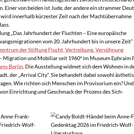
. Einer von beiden ist Jude, der andere ein strammer Deut
 wird innerhalb kürzester Zeit nach der Machtübernahme
Hass.
lung „Das Jahrhundert der Fluchten – Eine europäische
wangsmigrationen vom 20. Jahrhundert bis in unsere Zeit“
ntrum der Stiftung Flucht, Vertreibung, Versöhnung
– Migration und Mobiliar seit 1960″ im Museum Ephraim P
ms Berlin
. Die Ausstellung widmet sich dem Wohnen in d
t, der „Arrival City“. Sie behandelt dabei sowohl ästheti
Fragen. Wie richten sich Menschen im Provisorium ein? Und
 von Einrichtung und Geschmack der Prozess des Sich-