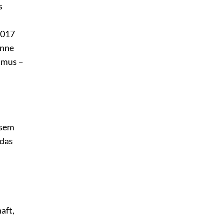
s
2017
Anne
smus –
esem
 das
aft,