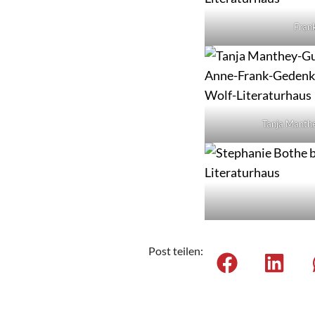
Fran
Tanja Manth
Post teilen: