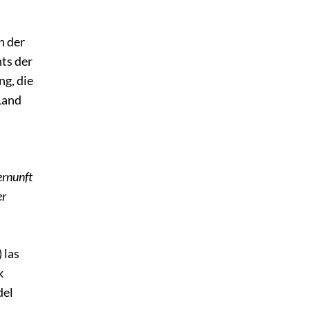
n der
ts der
g, die
Land
ernunft
er
 las
k
del