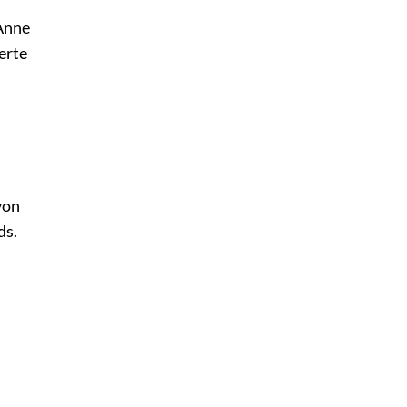
 Anne
erte
von
ds.