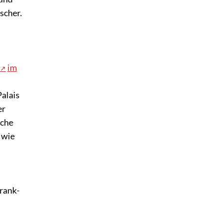
scher.
im
alais
er
sche
 wie