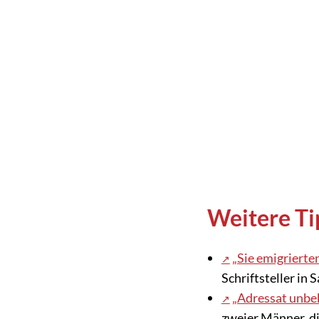
Weitere T
„Sie emigrierten
Schriftsteller in
„Adressat unbe
zweier Männer, d