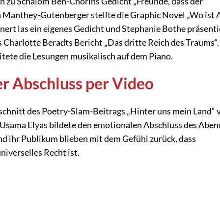
en zu Schalom Ben-Chorins Gedicht „Freunde, dass der
 Manthey-Gutenberger stellte die Graphic Novel „Wo ist
nert las ein eigenes Gedicht und Stephanie Bothe präsenti
 Charlotte Beradts Bericht „Das dritte Reich des Traums“.
itete die Lesungen musikalisch auf dem Piano.
r Abschluss per Video
hnitt des Poetry-Slam-Beitrags „Hinter uns mein Land“ 
Usama Elyas bildete den emotionalen Abschluss des Aben
d ihr Publikum blieben mit dem Gefühl zurück, dass
niverselles Recht ist.