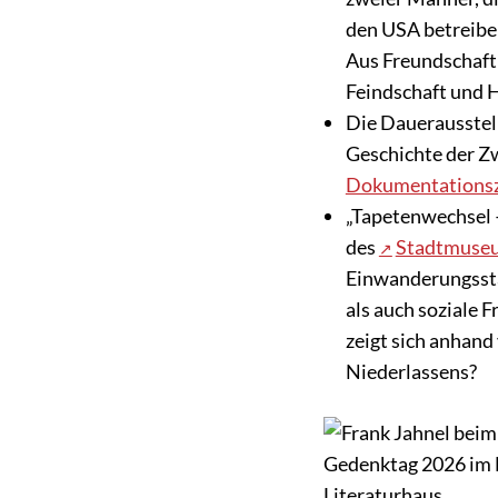
den USA betreiben
Aus Freundschaft
Feindschaft und 
Die Dauerausstel
Geschichte der Z
Dokumentationsze
„Tapetenwechsel 
des
Stadtmuseu
Einwanderungsstad
als auch soziale 
zeigt sich anhand
Niederlassens?