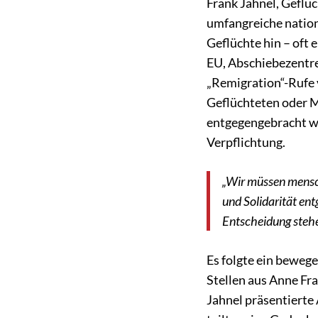
Frank Jahnel, Geflüc
umfangreiche nation
Geflüchte hin – oft 
EU, Abschiebezentre
„Remigration“-Rufe 
Geflüchteten oder M
entgegengebracht wi
Verpflichtung.
„Wir müssen mensch
und Solidarität ent
Entscheidung stehe
Es folgte ein bewege
Stellen aus Anne Fr
Jahnel präsentierte