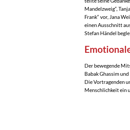
teilte seine Gedank
Mandelzweig“, Tanja
Frank“ vor, Jana Wei
einen Ausschnitt aus
Stefan Händel begle
Emotionale
Der bewegende Mitsc
Babak Ghassim und 
Die Vortragenden un
Menschlichkeit ein u