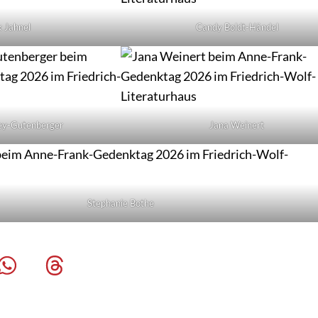
k Jahnel
Candy Boldt-Händel
ey-Gutenberger
Jana Weinert
Stephanie Bothe