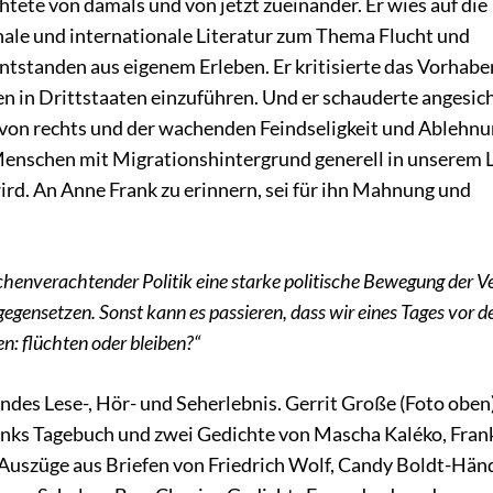
htete von damals und von jetzt zueinander. Er wies auf die
ale und internationale Literatur zum Thema Flucht und
entstanden aus eigenem Erleben. Er kritisierte das Vorhabe
n in Drittstaaten einzuführen. Und er schauderte angesich
von rechts und der wachenden Feindseligkeit und Ablehnun
enschen mit Migrationshintergrund generell in unserem 
rd. An Anne Frank zu erinnern, sei für ihn Mahnung und
enverachtender Politik eine starke politische Bewegung der V
gegensetzen. Sonst kann es passieren, dass wir eines Tages vor d
n: flüchten oder bleiben?“
ndes Lese-, Hör- und Seherlebnis. Gerrit Große (Foto oben)
anks Tagebuch und zwei Gedichte von Mascha Kaléko, Fran
 Auszüge aus Briefen von Friedrich Wolf, Candy Boldt-Hän